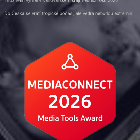
Hroznětín vyhrál v Karlovarském kraji Vesnici roku 2026
Do Česka se vrátí tropické počasí, ale vedra nebudou extrémní