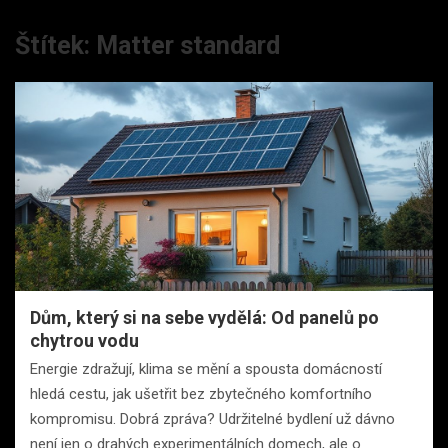
Štítek:
Matter standard
Dům, který si na sebe vydělá: Od panelů po
chytrou vodu
Energie zdražují, klima se mění a spousta domácností
hledá cestu, jak ušetřit bez zbytečného komfortního
kompromisu. Dobrá zpráva? Udržitelné bydlení už dávno
není jen o drahých experimentálních domech, ale o