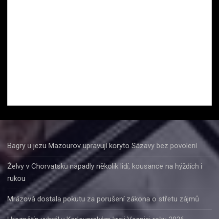
Bagry u jezu Mazourov upravují koryto Sázavy bez povolení
Želvy v Chorvatsku napadly několik lidí, kousance na hýždích i
rukou
Mrázová dostala pokutu za porušení zákona o střetu zájmů