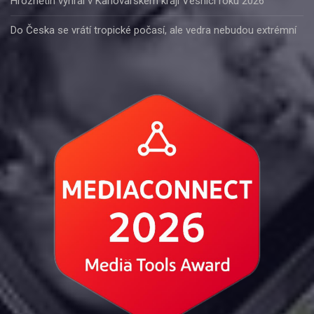
Hroznětín vyhrál v Karlovarském kraji Vesnici roku 2026
Do Česka se vrátí tropické počasí, ale vedra nebudou extrémní