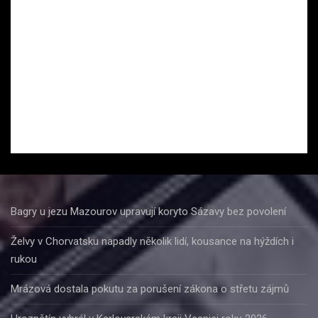
Bagry u jezu Mazourov upravují koryto Sázavy bez povolení
Želvy v Chorvatsku napadly několik lidí, kousance na hýždích i
rukou
Mrázová dostala pokutu za porušení zákona o střetu zájmů