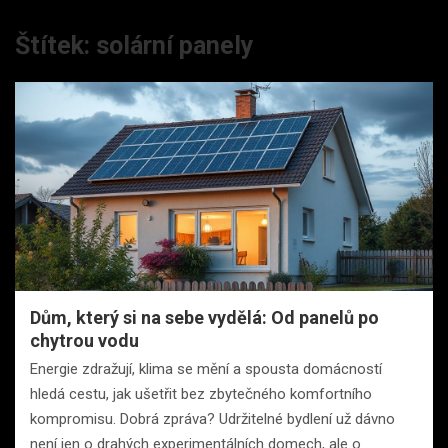
Štítek:
solární panely
Dům, který si na sebe vydělá: Od panelů po
chytrou vodu
Energie zdražují, klima se mění a spousta domácností
hledá cestu, jak ušetřit bez zbytečného komfortního
kompromisu. Dobrá zpráva? Udržitelné bydlení už dávno
není jen o drahých experimentálních domech, ale o