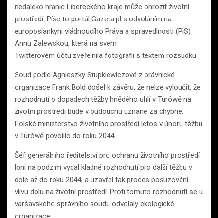
nedaleko hranic Libereckého kraje může ohrozit životní
prostředí. Píše to portál Gazeta.pl s odvoláním na
europoslankyni vládnoucího Práva a spravedlnosti (PiS)
Annu Zalewskou, která na svém
Twitterovém účtu zveřejnila fotografii s textem rozsudku.
Soud podle Agnieszky Stupkiewiczové z právnické
organizace Frank Bold došel k závěru, že nelze vyloučit, že
rozhodnutí o dopadech těžby hnědého uhlí v Turówě na
životní prostředí bude v budoucnu uznané za chybné.
Polské ministerstvo životního prostředí letos v únoru těžbu
v Turówě povolilo do roku 2044.
Šéf generálního ředitelství pro ochranu životního prostředí
loni na podzim vydal kladné rozhodnutí pro další těžbu v
dole až do roku 2044, a uzavřel tak proces posuzování
vlivu dolu na životní prostředí. Proti tomuto rozhodnutí se u
varšavského správního soudu odvolaly ekologické
organizace.