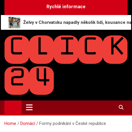
Skip
Rychlé informace
to
content
Želvy v Chorvatsku napadly několik lidí, kousance na hýždích
CLICK24.CZ
Recenze firem | Recenze služeb
Home
Domácí
Formy podnikání v České republice