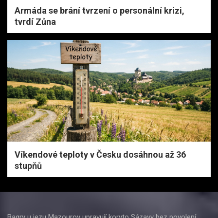
Armáda se brání tvrzení o personální krizi,
tvrdí Zůna
Víkendové teploty v Česku dosáhnou až 36
stupňů
Bagry u jezu Mazourov upravují koryto Sázavy bez povolení