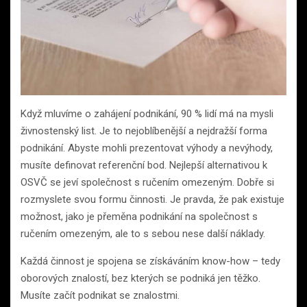
Když mluvíme o zahájení podnikání, 90 % lidí má na mysli
živnostenský list. Je to nejoblíbenější a nejdražší forma
podnikání. Abyste mohli prezentovat výhody a nevýhody,
musíte definovat referenční bod. Nejlepší alternativou k
OSVČ se jeví společnost s ručením omezeným. Dobře si
rozmyslete svou formu činnosti. Je pravda, že pak existuje
možnost, jako je přeměna podnikání na společnost s
ručením omezeným, ale to s sebou nese další náklady.
Každá činnost je spojena se získáváním know-how – tedy
oborových znalostí, bez kterých se podniká jen těžko.
Musíte začít podnikat se znalostmi.