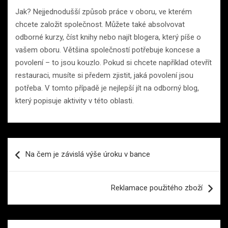
Jak? Nejjednodušší způsob práce v oboru, ve kterém
chcete založit společnost. Můžete také absolvovat
odborné kurzy, číst knihy nebo najít blogera, který píše o
vašem oboru. Většina společností potřebuje koncese a
povolení – to jsou kouzlo. Pokud si chcete například otevřít
restauraci, musíte si předem zjistit, jaká povolení jsou
potřeba. V tomto případě je nejlepší jít na odborný blog,
který popisuje aktivity v této oblasti.
Navigace
Na čem je závislá výše úroku v bance
pro
příspěvek
Reklamace použitého zboží