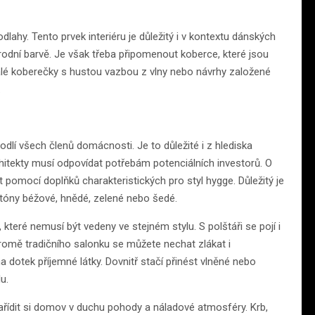
ahy. Tento prvek interiéru je důležitý i v kontextu dánských
írodní barvě. Je však třeba připomenout koberce, které jsou
 Malé koberečky s hustou vazbou z vlny nebo návrhy založené
.
lí všech členů domácnosti. Je to důležité i z hlediska
hitekty musí odpovídat potřebám potenciálních investorů. O
 pomocí doplňků charakteristických pro styl hygge. Důležitý je
 tóny béžové, hnědé, zelené nebo šedé.
které nemusí být vedeny ve stejném stylu. S polštáři se pojí i
 Kromě tradičního salonku se můžete nechat zlákat i
 dotek příjemné látky. Dovnitř stačí přinést vlněné nebo
u.
ařídit si domov v duchu pohody a náladové atmosféry. Krb,