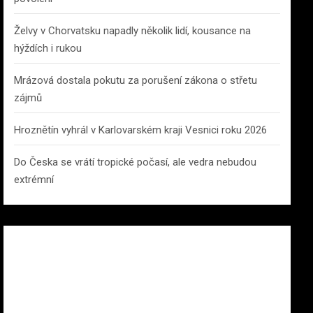
Želvy v Chorvatsku napadly několik lidí, kousance na
hýždích i rukou
Mrázová dostala pokutu za porušení zákona o střetu
zájmů
Hroznětín vyhrál v Karlovarském kraji Vesnici roku 2026
Do Česka se vrátí tropické počasí, ale vedra nebudou
extrémní