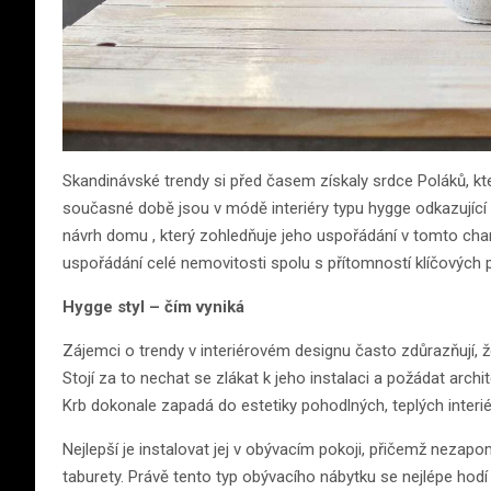
Skandinávské trendy si před časem získaly srdce Poláků, kteř
současné době jsou v módě interiéry typu hygge odkazující n
návrh domu , který zohledňuje jeho uspořádání v tomto char
uspořádání celé nemovitosti spolu s přítomností klíčových 
Hygge styl – čím vyniká
Zájemci o trendy v interiérovém designu často zdůrazňují, 
Stojí za to nechat se zlákat k jeho instalaci a požádat archi
Krb dokonale zapadá do estetiky pohodlných, teplých interiér
Nejlepší je instalovat jej v obývacím pokoji, přičemž nezap
taburety. Právě tento typ obývacího nábytku se nejlépe hodí