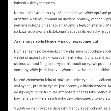
látkami v klidných tónech.
Kompletní návrh domu by měl zohledňovat výběr správné podl
aranžmá. Nejlepší je vsadit na dřevěné podlahy, vedené v př
neméně důležité při zařizování útulných teplých interiérů.
na kozí nebo ovčí srsti dokonale zapadají do estetiky hygge
Aranžmá ve stylu Hygge – na co nezapomenout
Dům zařízený podle dánských trendů musí být podřízen pohod
vnitřního uspořádání – vzorové návrhy domů připravené arc
útulnou atmosféru jednotlivých místností se vyplatí postarat
samotný výběr jejich barev – výbornou volbou budou klidné
Kromě zmíněného krbu si můžete interiér vyzdobit svíčkami, 
styl hygge , proto se vyplatí jimi pohovky a křesla ozdobit.
designovými pufy. K útulné atmosféře přispějí také měkké, na
bavlněné deky, které zajistí pohodlný odpočinek v tomto styl
Vyplatí se inspirovat se dánskými trendy a rozhodnout se z