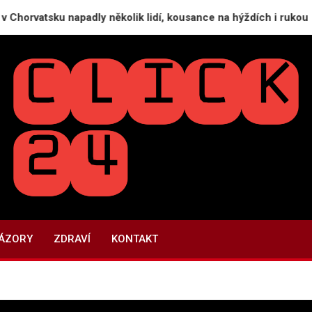
sku napadly několik lidí, kousance na hýždích i rukou
CLICK24.CZ
Recenze firem | Recenze služeb
NÁZORY
ZDRAVÍ
KONTAKT