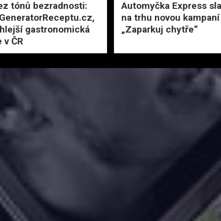
ez tónů bezradnosti:
Automyčka Express slav
 GeneratorReceptu.cz,
na trhu novou kampaní
hlejší gastronomická
„Zaparkuj chytře“
 v ČR