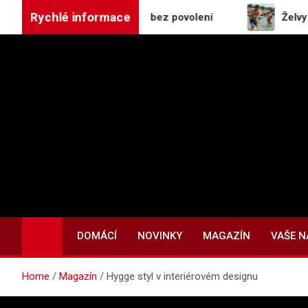
Skip
Rychlé informace
ravují koryto Sázavy bez povolení
Želvy v Chorvat
to
content
DOMÁCÍ
NOVINKY
MAGAZÍN
VAŠE 
Home
Magazín
Hygge styl v interiérovém designu