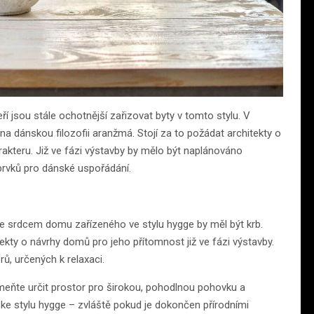
í jsou stále ochotnější zařizovat byty v tomto stylu. V
a dánskou filozofii aranžmá. Stojí za to požádat architekty o
akteru. Již ve fázi výstavby by mělo být naplánováno
prvků pro dánské uspořádání.
že srdcem domu zařízeného ve stylu hygge by měl být krb.
tekty o návrhy domů pro jeho přítomnost již ve fázi výstavby.
ů, určených k relaxaci.
omeňte určit prostor pro širokou, pohodlnou pohovku a
 ke stylu hygge – zvláště pokud je dokončen přírodními