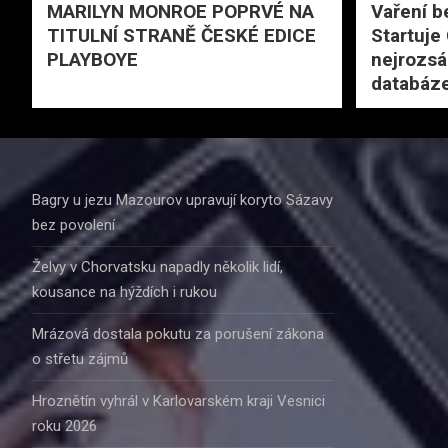
MARILYN MONROE POPRVÉ NA
Vaření b
TITULNÍ STRANĚ ČESKÉ EDICE
Startuje
PLAYBOYE
nejrozsá
databáze
Bagry u jezu Mazourov upravují koryto Sázavy
bez povolení
Želvy v Chorvatsku napadly několik lidí,
kousance na hýždích i rukou
Mrázová dostala pokutu za porušení zákona
o střetu zájmů
Hroznětín vyhrál v Karlovarském kraji Vesnici
roku 2026