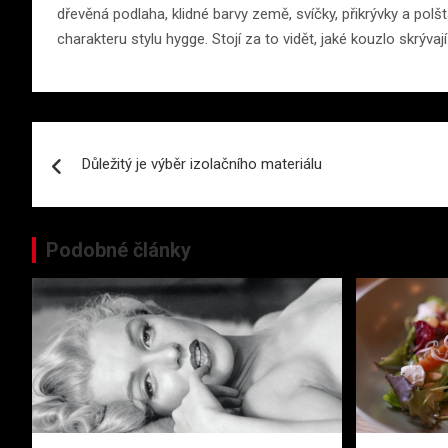
dřevěná podlaha, klidné barvy země, svíčky, přikrývky a polšt
charakteru stylu hygge. Stojí za to vidět, jaké kouzlo skrýva
Navigace
Důležitý je výběr izolačního materiálu
pro
příspěvek
Podobné články