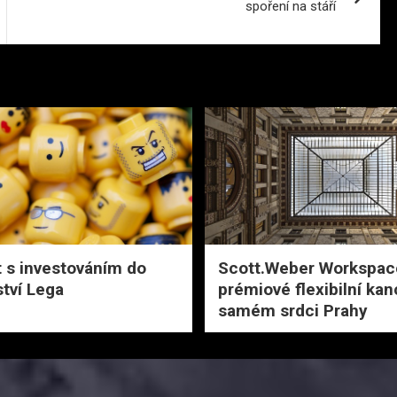
spoření na stáří
t s investováním do
Scott.Weber Workspace
ství Lega
prémiové flexibilní kan
samém srdci Prahy