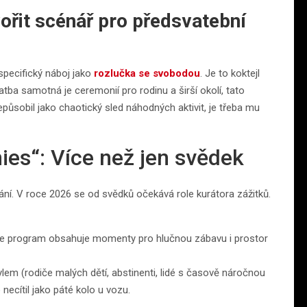
vořit scénář pro předsvatební
specifický náboj jako
rozlučka se svobodou
. Je to koktejl
atba samotná je ceremonií pro rodinu a širší okolí, tato
epůsobil jako chaotický sled náhodných aktivit, je třeba mu
ies“: Více než jen svědek
í. V roce 2026 se od svědků očekává role kurátora zážitků.
 že program obsahuje momenty pro hlučnou zábavu i prostor
lem (rodiče malých dětí, abstinenti, lidé s časově náročnou
ecítil jako páté kolo u vozu.