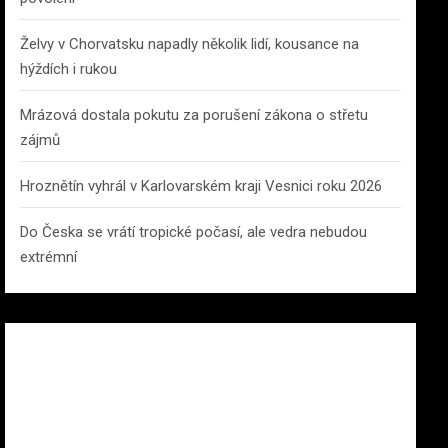
Želvy v Chorvatsku napadly několik lidí, kousance na
hýždích i rukou
Mrázová dostala pokutu za porušení zákona o střetu
zájmů
Hroznětín vyhrál v Karlovarském kraji Vesnici roku 2026
Do Česka se vrátí tropické počasí, ale vedra nebudou
extrémní