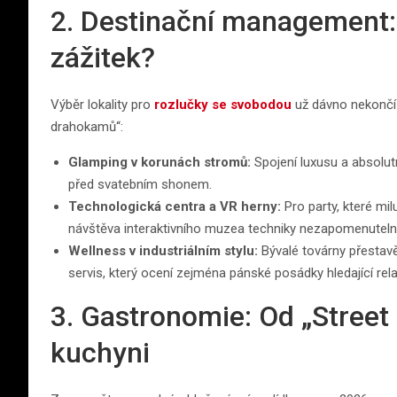
2. Destinační management: 
zážitek?
Výběr lokality pro
rozlučky se svobodou
už dávno nekončí 
drahokamů“:
Glamping v korunách stromů:
Spojení luxusu a absolutn
před svatebním shonem.
Technologická centra a VR herny:
Pro party, které mil
návštěva interaktivního muzea techniky nezapomenutel
Wellness v industriálním stylu:
Bývalé továrny přestavěn
servis, který ocení zejména pánské posádky hledající rel
3. Gastronomie: Od „Street
kuchyni