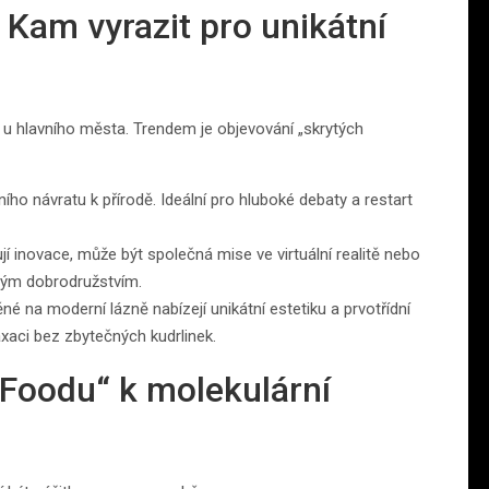
Kam vyrazit pro unikátní
u hlavního města. Trendem je objevování „skrytých
ího návratu k přírodě. Ideální pro hluboké debaty a restart
ují inovace, může být společná mise ve virtuální realitě nebo
ným dobrodružstvím.
é na moderní lázně nabízejí unikátní estetiku a prvotřídní
axaci bez zbytečných kudrlinek.
 Foodu“ k molekulární