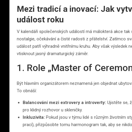
Mezi tradicí a inovací: Jak vyt
událost roku
V kalendáři společenských událostí má málokterá akce tak 
nostalgie, očekávání a čisté radosti z přátelství. Zatímco sv
událost patří výhradně vnitřnímu kruhu. Aby však výsledek n
vtisknout jasný dramaturgický záměr.
1. Role „Master of Ceremon
Být hlavním organizátorem neznamená jen objednat ubytován
To obnáší:
Balancování mezi extrovery a introverty:
Ujistěte se,
pro klidný rozhovor u skleničky.
Inkluzivita:
Pokud jsou v týmu lidé s různým životním sty
prací), přizpůsobte tomu harmonogram tak, aby se nikdo n