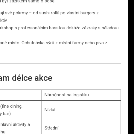
í být zážitkem samo o sobě:
jí své pokrmy – od sushi rollů po vlastní burgery z
tiv.
rkshop s profesionálním baristou dokáže zázraky s náladou i
 dané místo. Ochutnávka sýrů z místní farmy nebo piva z
ram délce akce
Náročnost na logistiku
(fine dining,
Nízká
ý bar)
lavní aktivity a
Střední
ehu