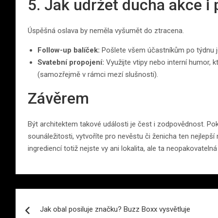
5. Jak udržet ducha akce i 
Úspěšná oslava by neměla vyšumět do ztracena.
Follow-up balíček:
Pošlete všem účastníkům po týdnu j
Svatební propojení:
Využijte vtipy nebo interní humor, 
(samozřejmě v rámci mezí slušnosti).
Závěrem
Být architektem takové události je čest i zodpovědnost. Po
sounáležitosti, vytvoříte pro nevěstu či ženicha ten nejlepší 
ingrediencí totiž nejste vy ani lokalita, ale ta neopakovatelná
Navigace
Jak obal posiluje značku? Buzz Boxx vysvětluje