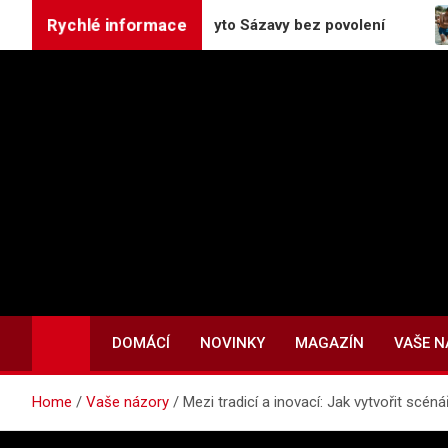
Skip
Rychlé informace
ourov upravují koryto Sázavy bez povolení
Želvy v
to
content
DOMÁCÍ
NOVINKY
MAGAZÍN
VAŠE 
Home
Vaše názory
Mezi tradicí a inovací: Jak vytvořit scén