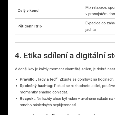
Mix relaxace, spo
Celý víkend
v pronajatém do
Expedice do zahra
Pětidenní trip
jachta
4. Etika sdílení a digitální s
V době, kdy je každý moment okamžitě sdílen, je dobré nastav
Pravidlo „Tady a teď“:
Zkuste se domluvit na hodinách, 
Společný hashtag:
Pokud se rozhodnete sdílet, používej
momentky snadno dohledat.
Respekt:
Ne každý chce být viděn v uvolněné náladě na ve
mnoho následných nepříjemností.