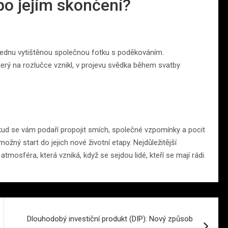
po jejím skončení?
ednu vytištěnou společnou fotku s poděkováním.
který na rozlučce vznikl, v projevu svědka během svatby
kud se vám podaří propojit smích, společné vzpomínky a pocit
možný start do jejich nové životní etapy. Nejdůležitější
 atmosféra, která vzniká, když se sejdou lidé, kteří se mají rádi.
Dlouhodobý investiční produkt (DIP): Nový způsob