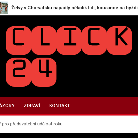
 Chorvatsku napadly několik lidí, kousance na hýždích i rukou
CLICK24.CZ
Recenze firem | Recenze služeb
NÁZORY
ZDRAVÍ
KONTAKT
ář pro předsvatební událost roku