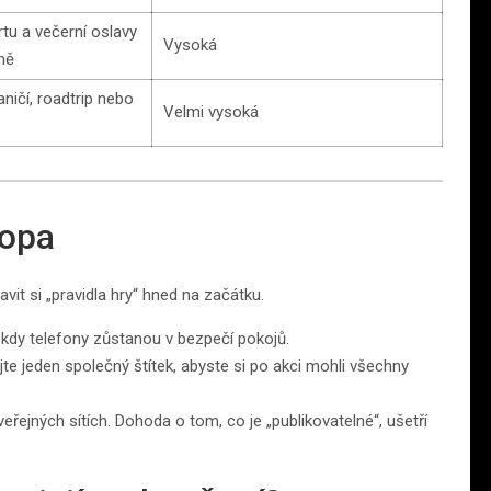
rtu a večerní oslavy
Vysoká
mě
ničí, roadtrip nebo
Velmi vysoká
topa
it si „pravidla hry“ hned na začátku.
kdy telefony zůstanou v bezpečí pokojů.
te jeden společný štítek, abyste si po akci mohli všechny
řejných sítích. Dohoda o tom, co je „publikovatelné“, ušetří