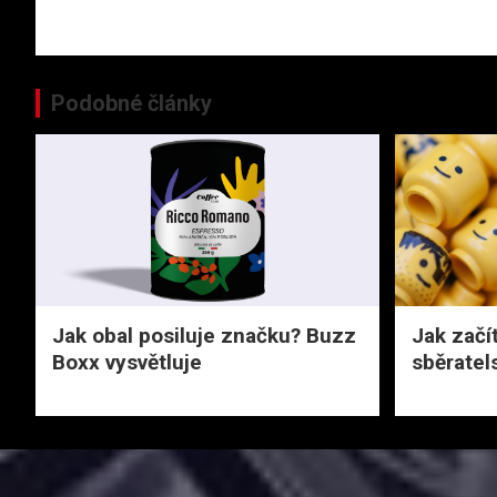
pro
příspěvek
Podobné články
Jak obal posiluje značku? Buzz
Jak začí
Boxx vysvětluje
sběratel