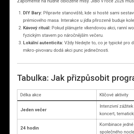
Zapomeňte na nudné obložené mísy. Jídlo v roce 2026 mus
DIY Bary:
Připravte stanoviště, kde si hosté sami sestavu
prémiového masa. Interakce u jídla přirozeně buduje kolek
Kávový rituál:
Pokud plánujete víkendovou akci, ranní wo
fyzickým stavem po náročnějším večeru.
Lokální autenticita:
Vždy hledejte to, co je typické pro
mikro-pivovaru dodá akci punc jedinečnosti.
Tabulka: Jak přizpůsobit prog
Délka akce
Klíčové aktivity
Intenzivní zážitek 
Jeden večer
koncert, tematick
Kombinace jedné h
24 hodin
společného nocl