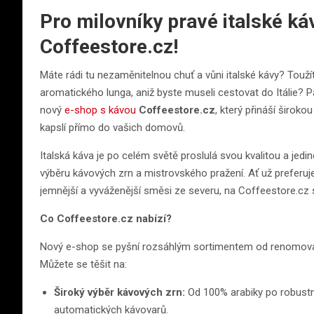
Pro milovníky pravé italské ká
Coffeestore.cz!
Máte rádi tu nezaměnitelnou chuť a vůni italské kávy? Tou
aromatického lunga, aniž byste museli cestovat do Itálie? 
nový
e-shop s kávou
Coffeestore.cz
, který přináší širok
kapslí přímo do vašich domovů.
Italská káva je po celém světě proslulá svou kvalitou a jedi
výběru kávových zrn a mistrovského pražení. Ať už preferujete
jemnější a vyváženější směsi ze severu, na Coffeestore.cz si 
Co Coffeestore.cz nabízí?
Nový e-shop se pyšní rozsáhlým sortimentem od renomovanýc
Můžete se těšit na:
Široký výběr kávových zrn:
Od 100% arabiky po robustní
automatických kávovarů.