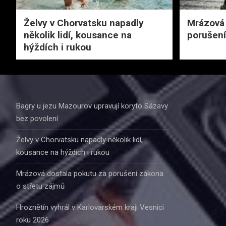
Želvy v Chorvatsku napadly
Mrázová 
několik lidí, kousance na
porušení
hýždích i rukou
Bagry u jezu Mazourov upravují koryto Sázavy
bez povolení
Želvy v Chorvatsku napadly několik lidí,
kousance na hýždích i rukou
Mrázová dostala pokutu za porušení zákona
o střetu zájmů
Hroznětín vyhrál v Karlovarském kraji Vesnici
roku 2026