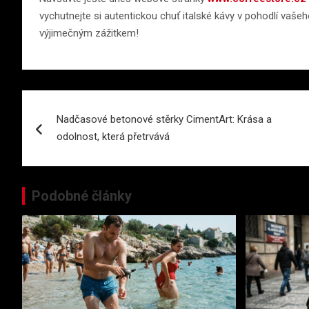
vychutnejte si autentickou chuť italské kávy v pohodlí vaš
výjimečným zážitkem!
Navigace
Nadčasové betonové stěrky CimentArt: Krása a
pro
odolnost, která přetrvává
příspěvek
Podobné články