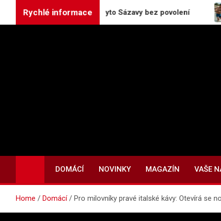
Skip
Rychlé informace
azourov upravují koryto Sázavy bez povolení
Želv
to
content
DOMÁCÍ
NOVINKY
MAGAZÍN
VAŠE 
Home
Domácí
Pro milovníky pravé italské kávy: Otevírá se 