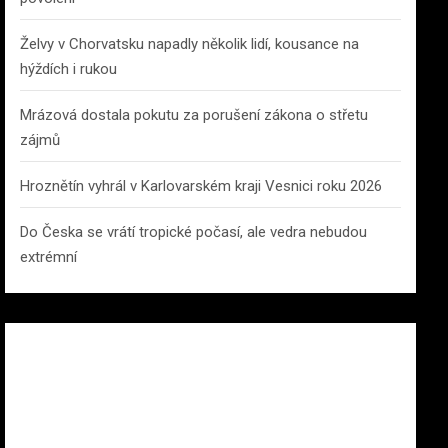
Želvy v Chorvatsku napadly několik lidí, kousance na
hýždích i rukou
Mrázová dostala pokutu za porušení zákona o střetu
zájmů
Hroznětín vyhrál v Karlovarském kraji Vesnici roku 2026
Do Česka se vrátí tropické počasí, ale vedra nebudou
extrémní