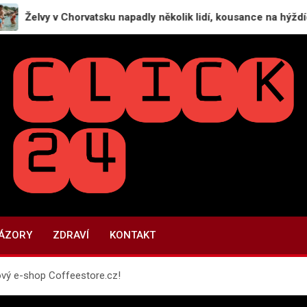
y v Chorvatsku napadly několik lidí, kousance na hýždích i rukou
CLICK24.CZ
Recenze firem | Recenze služeb
NÁZORY
ZDRAVÍ
KONTAKT
nový e-shop Coffeestore.cz!