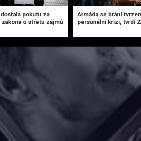
dostala pokutu za
Armáda se brání tvrzen
 zákona o střetu zájmů
personální krizi, tvrdí 