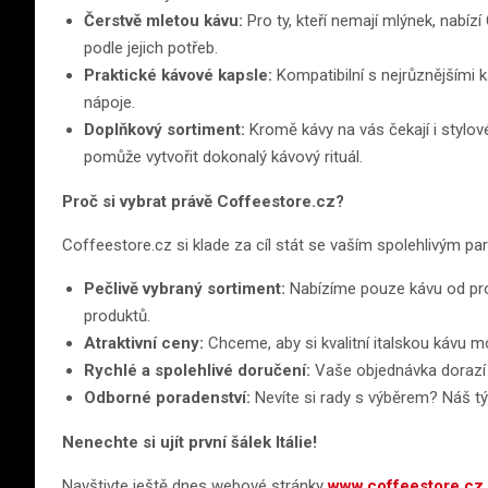
Čerstvě mletou kávu:
Pro ty, kteří nemají mlýnek, nabí
podle jejich potřeb.
Praktické kávové kapsle:
Kompatibilní s nejrůznějšími 
nápoje.
Doplňkový sortiment:
Kromě kávy na vás čekají i stylové
pomůže vytvořit dokonalý kávový rituál.
Proč si vybrat právě Coffeestore.cz?
Coffeestore.cz si klade za cíl stát se vaším spolehlivým par
Pečlivě vybraný sortiment:
Nabízíme pouze kávu od prov
produktů.
Atraktivní ceny:
Chceme, aby si kvalitní italskou kávu m
Rychlé a spolehlivé doručení:
Vaše objednávka dorazí 
Odborné poradenství:
Nevíte si rady s výběrem? Náš tý
Nenechte si ujít první šálek Itálie!
Navštivte ještě dnes webové stránky
www.coffeestore.cz