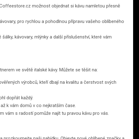
zí Coffeestore.cz možnost objednat si kávu namletou přesně
kávovary, pro rychlou a pohodlnou přípravu vašeho oblíbeného
 šálky, kávovary, mlýnky a další příslušenství, které vám
tnerem ve světě italské kávy. Můžete se těšit na:
ěřených výrobců, kteří dbají na kvalitu a čerstvost svých
ohl dopřát každý.
až k vám domů v co nejkratším čase.
m vám s radostí pomůže najít tu pravou kávu pro vás.
a prozkoumejte naši nabídku. Objevte nové oblíbené značky a