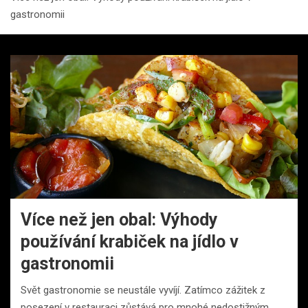
gastronomii
Více než jen obal: Výhody
používání krabiček na jídlo v
gastronomii
Svět gastronomie se neustále vyvíjí. Zatímco zážitek z
posezení v restauraci zůstává pro mnohé nedostižným,