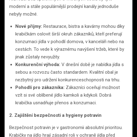
moderní a stále populárnější prodejní kanály jednoduše
nebyly možné.
Nové příjmy:
Restaurace, bistra a kavárny mohou díky
krabičkám oslovit širší okruh zákazníků, kteří preferují
konzumaci jídla v pohodlí domova, v kanceláři nebo na
cestách. To vede k výraznému navýšení tržeb, které by
jinak zůstaly nevyužity.
Konkurenční výhoda:
V dnešní době je nabídka jídla s
sebou a rozvozu často standardem. Kvalitní obal je
nezbytný pro udržení konkurenceschopnosti na trhu.
Pohodlí pro zákazníka:
Zákazníci oceňují možnost
vzít si své oblíbené jídlo kamkoli a kdykoli. Dobrá
krabička usnadňuje přenos a konzumaci.
2. Zajištění bezpečnosti a hygieny potravin
Bezpečnost potravin je v gastronomii absolutní prioritou.
Krabičky na jídlo hrají zásadní roli v ochraně jídla před