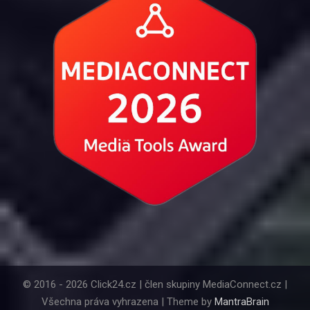
© 2016 - 2026 Click24.cz | člen skupiny MediaConnect.cz |
Všechna práva vyhrazena | Theme by
MantraBrain