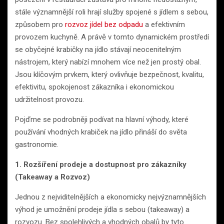
stále významnější roli hrají služby spojené s jídlem s sebou,
způsobem pro
rozvoz jídel bez odpadu
a efektivním
provozem kuchyně. A právě v tomto dynamickém prostředí
se obyčejné krabičky na jídlo stávají neocenitelným
nástrojem, který nabízí mnohem více než jen prostý obal.
Jsou klíčovým prvkem, který ovlivňuje bezpečnost, kvalitu,
efektivitu, spokojenost zákazníka i ekonomickou
udržitelnost provozu.
Pojďme se podrobněji podívat na hlavní výhody, které
používání vhodných krabiček na jídlo přináší do světa
gastronomie.
1. Rozšíření prodeje a dostupnost pro zákazníky
(Takeaway a Rozvoz)
Jednou z nejviditelnějších a ekonomicky nejvýznamnějších
výhod je umožnění prodeje jídla s sebou (takeaway) a
rozvozu. Bez spolehlivých a vhodných obalů by tyto