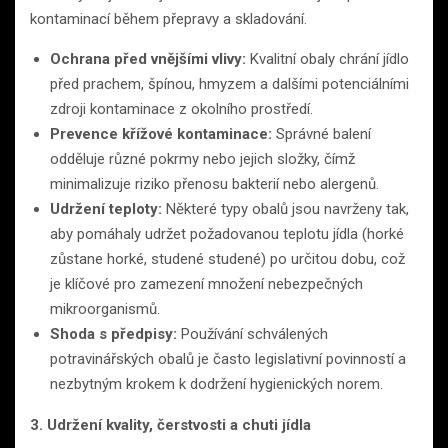
kontaminací během přepravy a skladování.
Ochrana před vnějšími vlivy:
Kvalitní obaly chrání jídlo
před prachem, špínou, hmyzem a dalšími potenciálními
zdroji kontaminace z okolního prostředí.
Prevence křížové kontaminace:
Správné balení
odděluje různé pokrmy nebo jejich složky, čímž
minimalizuje riziko přenosu bakterií nebo alergenů.
Udržení teploty:
Některé typy obalů jsou navrženy tak,
aby pomáhaly udržet požadovanou teplotu jídla (horké
zůstane horké, studené studené) po určitou dobu, což
je klíčové pro zamezení množení nebezpečných
mikroorganismů.
Shoda s předpisy:
Používání schválených
potravinářských obalů je často legislativní povinností a
nezbytným krokem k dodržení hygienických norem.
3. Udržení kvality, čerstvosti a chuti jídla