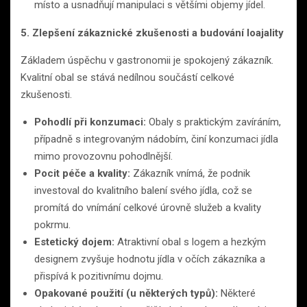
místo a usnadňují manipulaci s většími objemy jídel.
5. Zlepšení zákaznické zkušenosti a budování loajality
Základem úspěchu v gastronomii je spokojený zákazník.
Kvalitní obal se stává nedílnou součástí celkové
zkušenosti.
Pohodlí při konzumaci:
Obaly s praktickým zavíráním,
případně s integrovaným nádobím, činí konzumaci jídla
mimo provozovnu pohodlnější.
Pocit péče a kvality:
Zákazník vnímá, že podnik
investoval do kvalitního balení svého jídla, což se
promítá do vnímání celkové úrovně služeb a kvality
pokrmu.
Estetický dojem:
Atraktivní obal s logem a hezkým
designem zvyšuje hodnotu jídla v očích zákazníka a
přispívá k pozitivnímu dojmu.
Opakované použití (u některých typů):
Některé