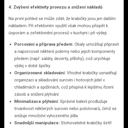
4. Zvýšení efektivity provozu a snížení nákladů
Na první pohled se může zdát, že krabičky jsou jen dalším
nákladem. Při efektivním využití však mohou přispět k
úsporám a zefektivnění procesů v kuchyni i při výdeji.
Porcování a příprava předem:
Obaly umožňují připravit
a naporcovat některé pokrmy nebo jejich komponenty
předem (např. saláty, dezerty, přílohy), což urychluje
výdej v době špičky.
Organizované skladování:
Vhodné krabičky usnadňují
organizaci a skladování surovin i hotových jídel v
chladírnách a spižírnách, což přispívá k lepšímu řízení
zásob a snížení plýtvání.
Minimalizace plýtvání:
Správné balení prodlužuje
trvanlivost některých surovin nebo polotovarů, čímž se
snižuje množství vyhozeného jídla.
Snadnější manipulace:
Stohovatelné krabičky šetří