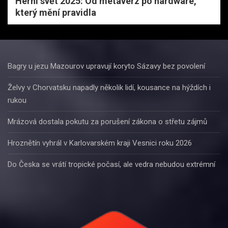
Herní svět 2025: Od metaverz po hardware,
který mění pravidla
Bagry u jezu Mazourov upravují koryto Sázavy bez povolení
Želvy v Chorvatsku napadly několik lidí, kousance na hýždích i
rukou
Mrázová dostala pokutu za porušení zákona o střetu zájmů
Hroznětín vyhrál v Karlovarském kraji Vesnici roku 2026
Do Česka se vrátí tropické počasí, ale vedra nebudou extrémní