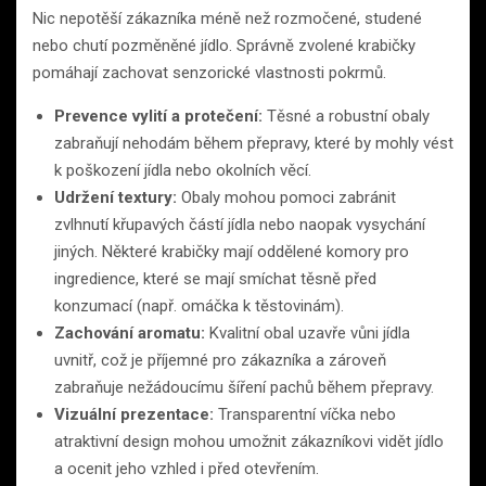
Nic nepotěší zákazníka méně než rozmočené, studené
nebo chutí pozměněné jídlo. Správně zvolené krabičky
pomáhají zachovat senzorické vlastnosti pokrmů.
Prevence vylití a protečení:
Těsné a robustní obaly
zabraňují nehodám během přepravy, které by mohly vést
k poškození jídla nebo okolních věcí.
Udržení textury:
Obaly mohou pomoci zabránit
zvlhnutí křupavých částí jídla nebo naopak vysychání
jiných. Některé krabičky mají oddělené komory pro
ingredience, které se mají smíchat těsně před
konzumací (např. omáčka k těstovinám).
Zachování aromatu:
Kvalitní obal uzavře vůni jídla
uvnitř, což je příjemné pro zákazníka a zároveň
zabraňuje nežádoucímu šíření pachů během přepravy.
Vizuální prezentace:
Transparentní víčka nebo
atraktivní design mohou umožnit zákazníkovi vidět jídlo
a ocenit jeho vzhled i před otevřením.